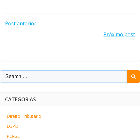
Navegação
Post anterior
Navegação
Próximo post
de
de
Post
Post
Search
for:
CATEGORIAS
Direito Tributário
LGPD
PERSE